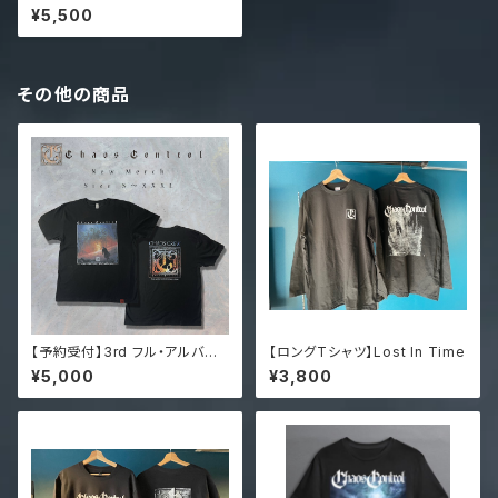
アップ）
¥5,500
その他の商品
【予約受付】3rd フル・アルバム
【ロングTシャツ】Lost In Time
「CHAOS CONTROL」Tシャツ
¥5,000
¥3,800